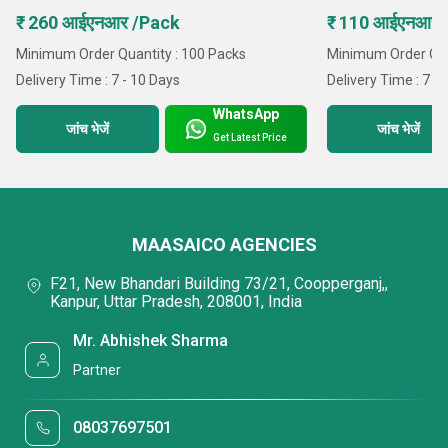
₹ 260 आईएनआर /Pack
₹ 110 आईएनआर 
Minimum Order Quantity : 100 Packs
Minimum Order Qua
Delivery Time : 7 - 10 Days
Delivery Time : 7 -
WhatsApp
जांच भेजें
जांच भेजें
Get Latest Price
MAASAICO AGENCIES
F21, New Bhandari Building 73/21, Coopperganj,,
Kanpur, Uttar Pradesh, 208001, India
Mr. Abhishek Sharma
Partner
08037697501