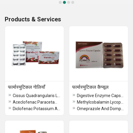
Products & Services
फार्मास्युटिकल गोलियाँ
फार्मास्युटिकल कैप्सूल
Cissus Quadrangularis Linn Extract Dalbergia Sissoo Extract With Withania Somnifera Extract Tablets
Digestive Enzyme Capsules
Aceclofenac Paracetamol Serratiopeptidase Tablet
Methylcobalamin Lycopene Antioxidants Multivitamin And Multiminerals Capsules
Diclofenac Potassium And Serratiopeptidase Tablets
Omeprazole And Domperidone Capsules