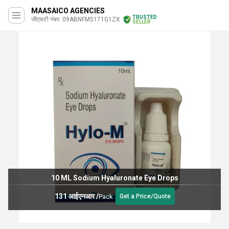
MAASAICO AGENCIES
TRUSTED
जीएसटी नंबर. 09ABNFM5171G1ZX
SELLER
10 ML Sodium Hyaluronate Eye Drops
131 आईएनआर
/
Pack
Get a Price/Quote