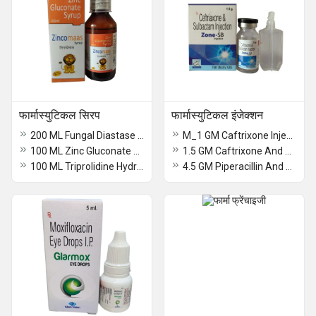
फार्मास्युटिकल सिरप
फार्मास्युटिकल इंजेक्शन
200 ML Fungal Diastase Amd Pepsin Syrup
M_1 GM Caftrixone Injection IP
100 ML Zinc Gluconate Syrup
1.5 GM Caftrixone And Sulbactam Injection
100 ML Triprolidine Hydrochloride And Phosphate Syrup
4.5 GM Piperacillin And Tazobactam Injection IP