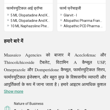
फार्मास्युटिकल आई ड्रॉप्स
फार्मा फ्रेंचाइजी
5 ML Olopatadine And Ketrolac Tromethamine Eye Drops
Glarvit - I
5 ML Olopatadine And Ketorolac Tromethamine Eye Drops
Allopathic Pharma Franchise
10 ML Naphazoline Phenylephrine CPM Menthol With Camphor Eye Drops
Allopathic PCD Pharma Franchise
हमारे बारे में
Maasaico Agencies को बाजार में Aceclofenac और
Thiocolchicoside टैबलेट, विटामिन A कैप्सूल USP,
Omeprazole और Domperidone कैप्सूल, फार्मास्युटिकल सिरप,
फार्मास्युटिकल इंजेक्शन, और बहुत कुछ के विश्वसनीय व्यापारी और
आपूर्तिकर्ता के रूप में जाना जाता है। हमारे आइटम अत्यधिक कुशल
होने के लिए जाने जाते
Show more
हैं और उनकी शेल्फ लाइफ लंबी होती है।
Nature of Business
हमें भरोसेमंद सेवा प्रदाता के रूप में भी जाना जाता है। PCD फार्मा